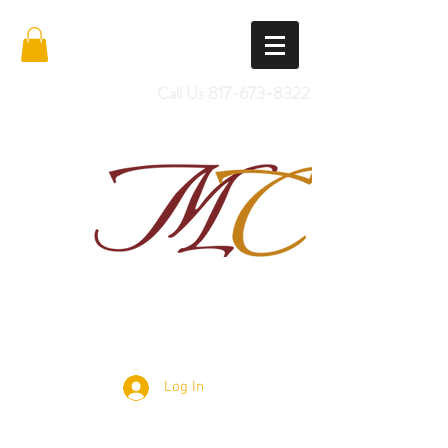
Call Us
817-673-8322
Import Quality Friesians & Custom
Saddles
Log In