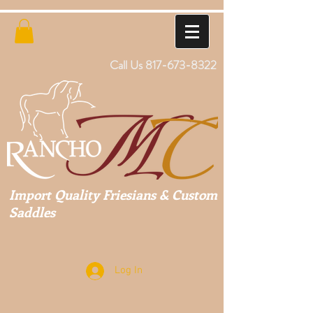
Call Us
817-673-8322
Import Quality Friesians & Custom
Saddles
Log In