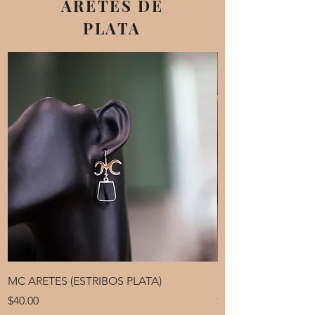
ARETES DE
PLATA
MC ARETES (ESTRIBOS PLATA)
MC ARETES (ESPUE
Price
Price
$40.00
$40.00